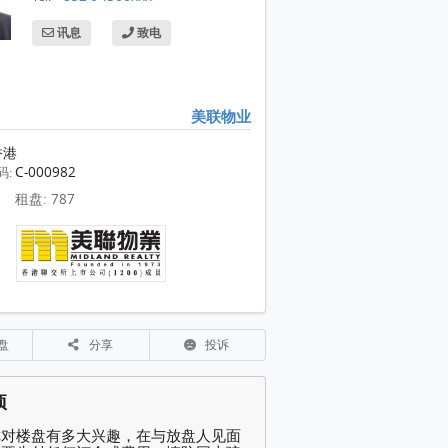
讯息
致电
美联物业
香港
C-000982
码:
租盘: 787
盘
分享
投诉
项
你对楼盘有多大兴趣，在与放盘人见面