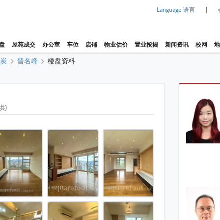
|
Language 语言
盘
屋苑成交
办公室
车位
店铺
物业估价
置业按揭
新闻资讯
校网
地
火炭
晋名峰
楼盘资料
供)
1 / 20
 平方尺
 平方尺
 平方尺
 平方尺
 平方尺
 平方尺
 , 1 浴室 1,322 平方尺