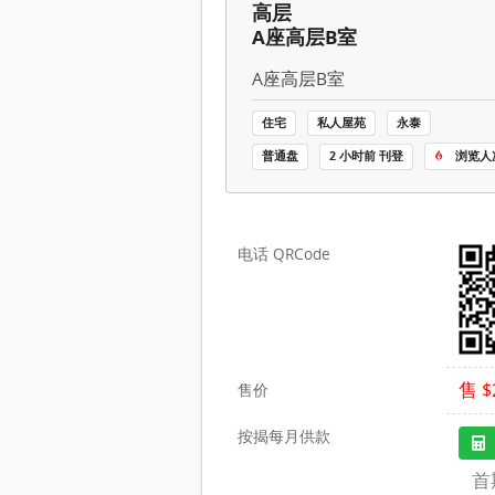
晋名峰 售盘 4 房 , 1 浴室 1,322
高层
A座高层B室
A座高层B室
住宅
私人屋苑
永泰
普通盘
2 小时前 刊登
浏览人次
电话 QRCode
售 $
售价
按揭每月供款
首