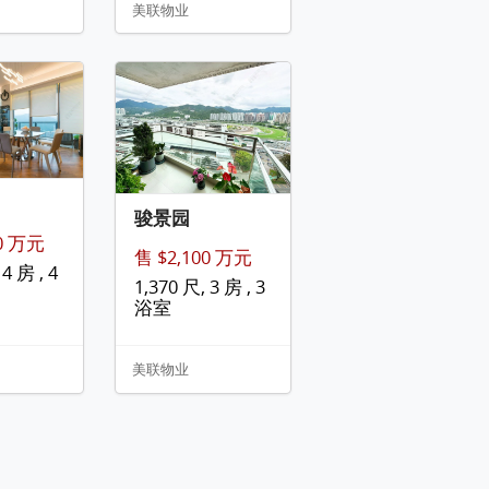
美联物业
骏景园
00 万元
售 $2,100 万元
4 房 , 4
1,370 尺, 3 房 , 3
浴室
美联物业