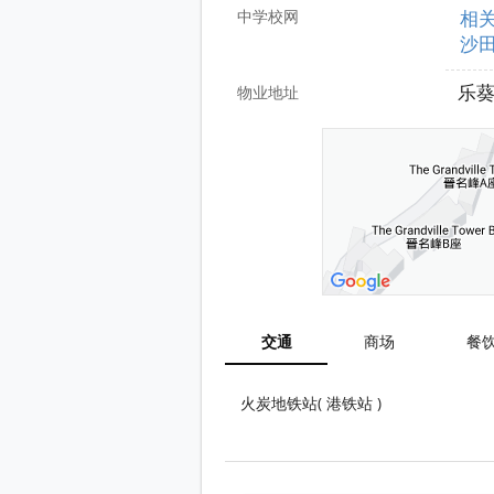
中学校网
相
沙田
乐葵
物业地址
交通
商场
餐
火炭地铁站( 港铁站 )