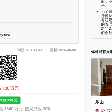
 平方尺
前，
子。
为了
身份及
有违
的管理
2111
们会配
#1860
刊登:2026-08-08
|
更新:2026-08-08
你可能有兴
2,100 万元
$59,750 元
乐山
期 $840 万元, 按揭成数 60%
售 $2,2