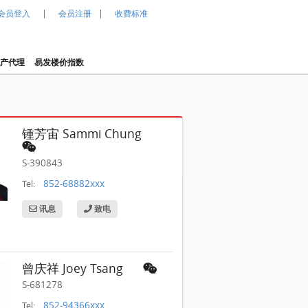
|
|
会员登入
会员注册
收费标准
产代理
易发楼价指数
锺芳宙 Sammi Chung
S-390843
852-68882xxx
Tel:
讯息
致电
曾庆祥 Joey Tsang
S-681278
晋名峰 售盘 4 房 , 1 浴室 1,322 平方尺
852-94366xxx
Tel: