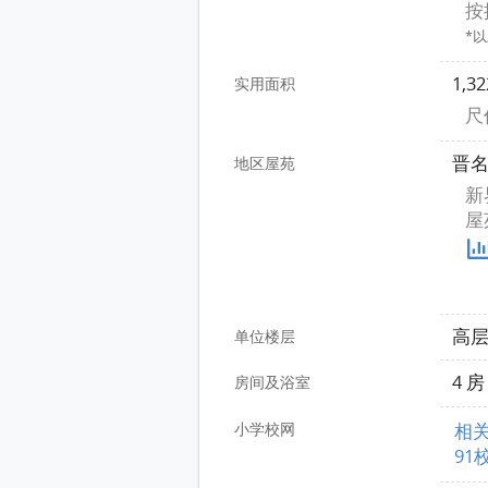
按
*
1,3
实用面积
尺价
晋
地区屋苑
新
屋
高
单位楼层
4 
房间及浴室
小学校网
相
91