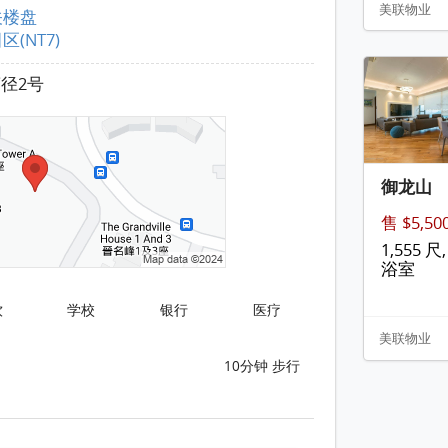
美联物业
关楼盘
区(NT7)
径2号
御龙山
售 $5,5
1,555 尺, 
浴室
饮
学校
银行
医疗
美联物业
10分钟 步行