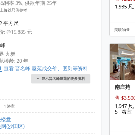
揭利率 3%, 供款年期 25年
1,935 尺,
以上价钱只供参考
22 平方尺
美联物业
: @15,885 元
名峰
界 火炭
苑楼龄: 20 年
查看 晋名峰 屋苑成交价、图则等资料
显示晋名峰屋苑的更多资料
南庄苑
层
售 $3,5
房
1,947 尺,
1 浴室
5+ 浴室
关楼盘
校网(沙田区)