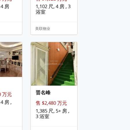
 4 房
1,102 尺, 4 房 , 3
浴室
美联物业
晋名峰
00 万元
 4 房 ,
售 $2,480 万元
1,385 尺, 5+ 房 ,
3 浴室