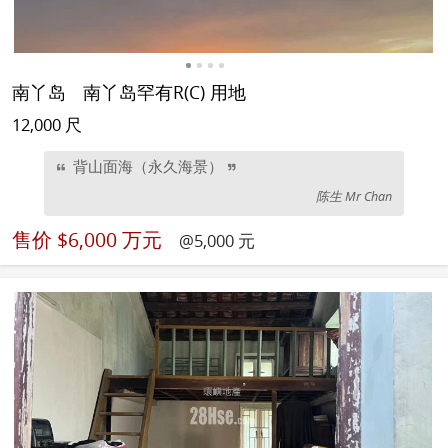
南丫岛
南丫岛罕有R(C) 用地
12,000 尺
背山面海（永久海景）
陈生 Mr Chan
售价
$6,000 万元
@5,000 元