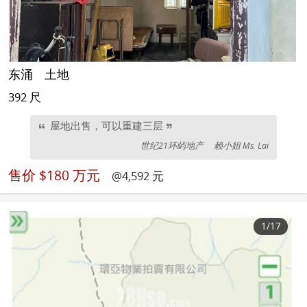
东涌
土地
392 尺
屋地出售，可以重建三层
世纪21环屿地产
赖小姐 Ms. Lai
售价
$180 万元
@4,592 元
1
/17