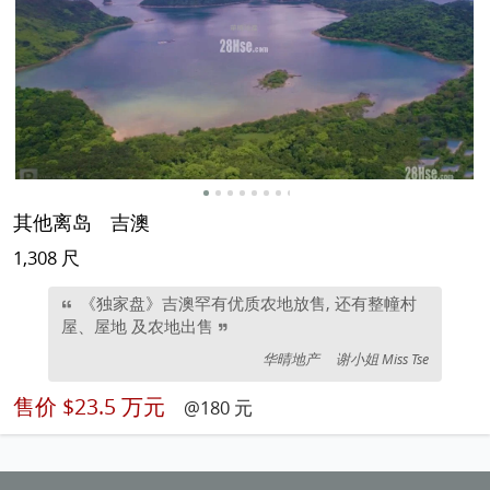
其他离岛
吉澳
1,308 尺
《独家盘》吉澳罕有优质农地放售, 还有整幢村
屋、屋地 及农地出售
华晴地产
谢小姐 Miss Tse
售价
$23.5 万元
@180 元