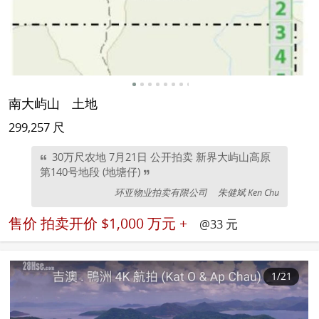
南大屿山
土地
299,257 尺
30万尺农地 7月21日 公开拍卖 新界大屿山高原
第140号地段 (地塘仔)
环亚物业拍卖有限公司
朱健斌 Ken Chu
售价
拍卖开价 $1,000 万元 +
@33 元
1
/21