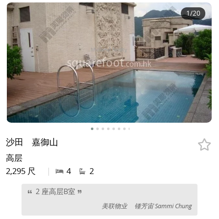
1
/20
沙田
嘉御山
高层
2,295 尺
|
4
2
2 座高层B室
美联物业
锺芳宙 Sammi Chung