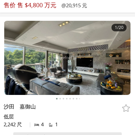
售价
售 $4,800 万元
@20,915 元
1
/20
沙田
嘉御山
低层
2,242 尺
|
4
1