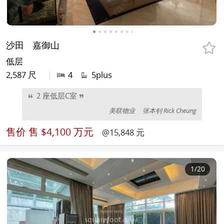
沙田
嘉御山
低层
2,587 尺
|
4
5plus
2 座低层C室
美联物业
张本钊 Rick Cheung
售价
售 $4,100 万元
@15,848 元
1
/20