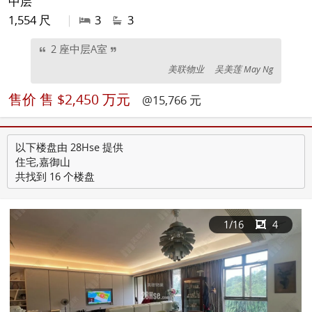
中层
1,554 尺
|
3
3
2 座中层A室
美联物业
吴美莲 May Ng
售价
售 $2,450 万元
@15,766 元
以下楼盘由 28Hse 提供
住宅,嘉御山
共找到 16 个楼盘
1
/16
4