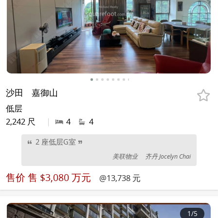
沙田
嘉御山
低层
2,242 尺
|
4
4
2 座低层G室
美联物业
齐丹 Jocelyn Chai
售价
售 $3,080 万元
@13,738 元
1
/5