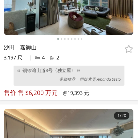
沙田
嘉御山
3,197 尺
|
4
2
铜锣湾山道8号〈独立屋〉
美联物业
司徒素雯 Amanda Szeto
售价
售 $6,200 万元
@19,393 元
1
/20