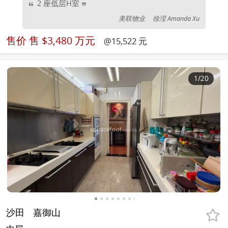
2 座低层H室
美联物业
徐滢 Amanda Xu
售价
售 $3,480 万元
@15,522 元
1
/20
沙田
嘉御山