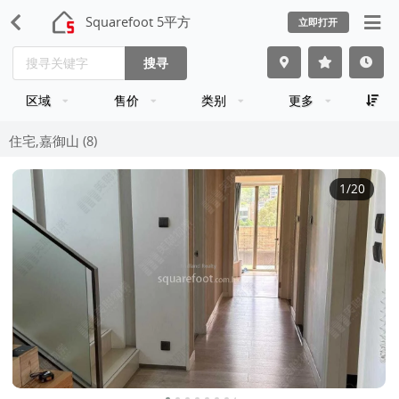
Squarefoot 5平方
立即打开
搜寻
区域
售价
类别
更多
住宅,嘉御山 (8)
1
/20