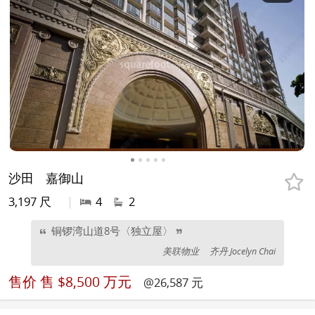
沙田
嘉御山
3,197 尺
|
4
2
铜锣湾山道8号〈独立屋〉
美联物业
齐丹 Jocelyn Chai
售价
售 $8,500 万元
@26,587 元