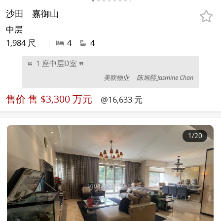
沙田
嘉御山
中层
1,984 尺
|
4
4
1 座中层D室
美联物业
陈旭熙 Jasmine Chan
售价
售 $3,300 万元
@16,633 元
1
/20