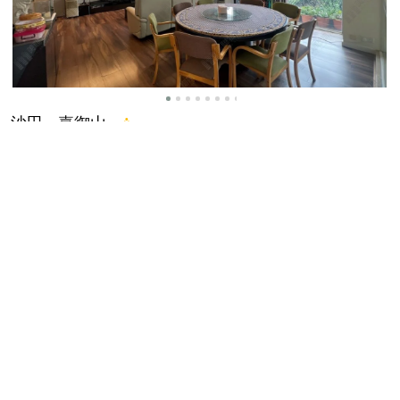
沙田
嘉御山
屋苑大厦 2 座 低层 G室
2,197 尺
|
4
向西
罕有复式4房大宅 尺价低水 包车位 抵食夹大件
步行可以去到围方
美联物业
赖嘉浩 Allen Lay
售价
$3,080 万元
@14,019 元
1
/12
4