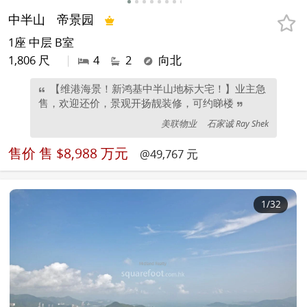
中半山
帝景园
1座 中层 B室
1,806 尺
|
4
2
向北
【维港海景！新鸿基中半山地标大宅！】业主急
售，欢迎还价，景观开扬靓装修，可约睇楼
美联物业
石家诚 Ray Shek
售价
售 $8,988 万元
@49,767 元
1
/32