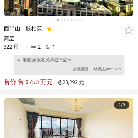
西半山
般柏苑
高层
322 尺
|
2
1
般柏苑般柏苑高层A室
香港置业
林隽杰 Jose Lam
售价
售 $750 万元
@23,292 元
1
/9