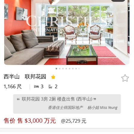
西半山
联邦花园
1,166 尺
|
3
2
联邦花园 3房 2厕 楼盘出售 (西半山)
香港佳士得国际地产
杨小姐 Miss Yeung
售价
售 $3,000 万元
@25,729 元