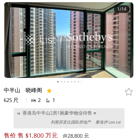
1
/14
中半山
晓峰阁
625 尺
|
2
1
香港岛中半山2房1厕豪华物业待售
利斯苏富比国际房地产
黎洛伊 Lois Lai
售价
售 $1,800 万元
@28,800 元