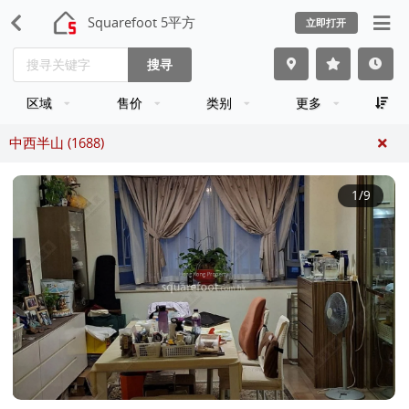
Squarefoot 5平方
立即打开
搜寻
区域
售价
类别
更多
中西半山 (1688)
1
/9