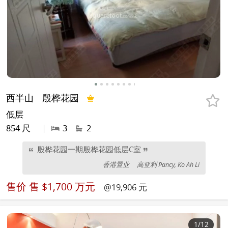
西半山
殷桦花园
低层
854 尺
|
3
2
殷桦花园一期殷桦花园低层C室
香港置业
高亚利 Pancy, Ko Ah Li
售价
售 $1,700 万元
@19,906 元
1
/12