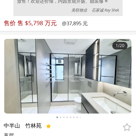
放售！欢迎还价倾，内园景观开扬、靓装修
美联物业
石家诚 Ray Shek
售价
售 $5,798 万元
@37,895 元
1
/20
中半山
竹林苑
高层