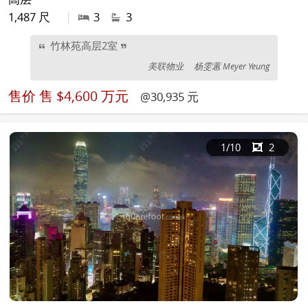
1,487 尺
|
3
3
竹林苑高层2室
美联物业
杨雯蕙 Meyer Yeung
售价
售 $4,600 万元
@30,935 元
1
/10
2