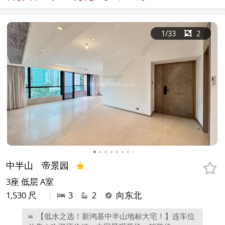
1
/33
2
中半山
帝景园
3座 低层 A室
1,530 尺
|
3
2
向东北
【低水之选！新鸿基中半山地标大宅！】连车位