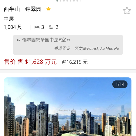
西半山
锦翠园
中层
1,004 尺
|
3
2
锦翠园锦翠园中层B室
香港置业
区文豪 Patrick, Au Man Ho
售价
售 $1,628 万元
@16,215 元
1
/14