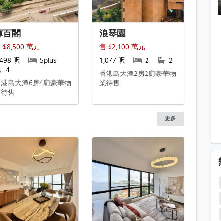
輝百閣
浪琴園
 $8,500 萬元
售 $2,100 萬元
,498 呎
5plus
1,077 呎
2
2
4
香港島大潭2房2廁豪華物
香港島大潭6房4廁豪華物
業待售
業待售
更多