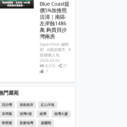
Blue Coast提
價5%加推照
沽清｜南區‧
左岸蝕1486
萬 夠買貝沙
灣兩房
Squarefoot 編輯
部
#講談樓市
#
搵樓懶人包
2026-03-02
8,310
21
7
熱門屋苑
貝沙灣
港島南岸
紅山半島
浪琴園
深灣9號
南灣
南灣大廈
華景園
富豪海灣
嘉麟閣