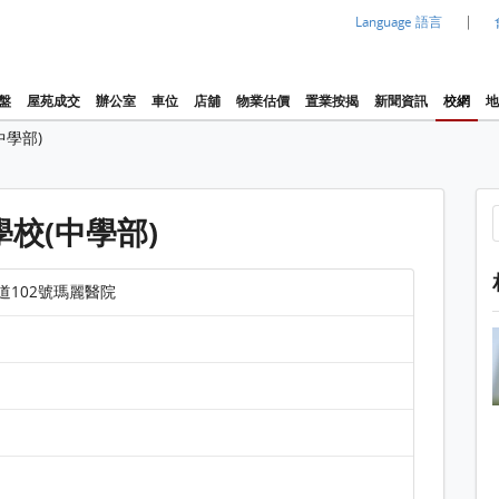
|
Language 語言
盤
屋苑成交
辦公室
車位
店舖
物業估價
置業按揭
新聞資訊
校網
地
中學部)
校(中學部)
道102號瑪麗醫院