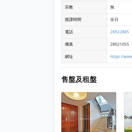
宗教
無
授課時間
全日
電話
28922885
傳真
28021055
網址
https://www
售盤及租盤