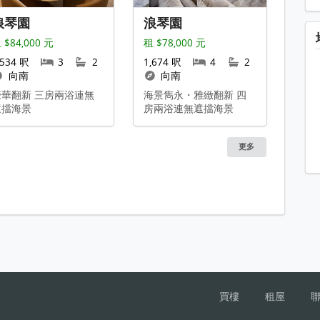
浪琴園
浪琴園
 $84,000 元
租 $78,000 元
,534 呎
3
2
1,674 呎
4
2
向南
向南
豪華翻新 三房兩浴連無
海景雋永・雅緻翻新 四
遮擋海景
房兩浴連無遮擋海景
更多
買樓
租屋