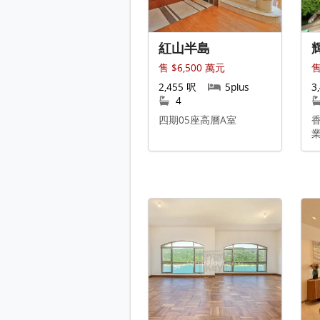
紅山半島
售 $6,500 萬元
售
2,455 呎
5plus
3
4
四期05座高層A室