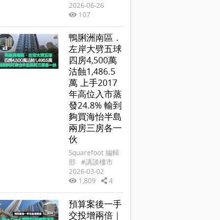
2026-06-26
107
鴨脷洲南區．
左岸大劈五球
四房4,500萬
沽蝕1,486.5
萬 上手2017
年高位入市蒸
發24.8% 輸到
夠買海怡半島
兩房三房各一
伙
Squarefoot 編輯
部
#講談樓市
2026-03-02
1,809
4
預算案後一手
交投增兩倍｜