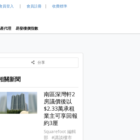
|
|
會員登入
會員註冊
收費標準
產代理
易發樓價指數
分享
相關新聞
南區深灣軒2
房議價後以
$2.33萬承租
業主可享回報
約3厘
Squarefoot 編輯
部
#講談樓市