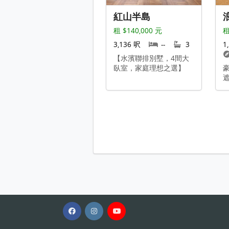
紅山半島
租 $140,000 元
租
3,136 呎
--
3
1
【水濱聯排別墅，4間大
臥室，家庭理想之選】