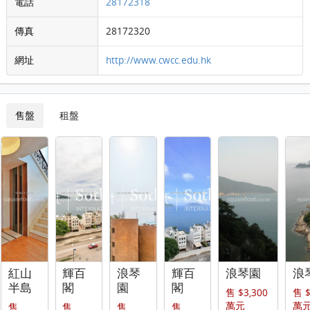
電話
28172318
傳真
28172320
網址
http://www.cwcc.edu.hk
售盤
租盤
紅山
輝百
浪琴
輝百
浪琴園
浪
半島
閣
園
閣
售 $3,300
售 $
萬元
萬
售
售
售
售