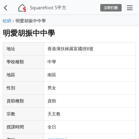
Squarefoot 5平方
立即打開
校網
明愛胡振中中學
明愛胡振中中學
地址
香港薄扶林羅富國徑8號
學校種類
中學
地區
南區
性別
男女
資助種類
資助
宗教
天主教
授課時間
全日