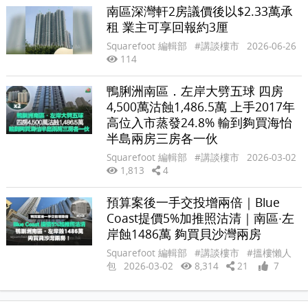
南區深灣軒2房議價後以$2.33萬承
租 業主可享回報約3厘
Squarefoot 編輯部
#講談樓市
2026-06-26
114
鴨脷洲南區．左岸大劈五球 四房
4,500萬沽蝕1,486.5萬 上手2017年
高位入市蒸發24.8% 輸到夠買海怡
半島兩房三房各一伙
Squarefoot 編輯部
#講談樓市
2026-03-02
1,813
4
預算案後一手交投增兩倍｜Blue
Coast提價5%加推照沽清｜南區‧左
岸蝕1486萬 夠買貝沙灣兩房
Squarefoot 編輯部
#講談樓市
#搵樓懶人
包
2026-03-02
8,314
21
7