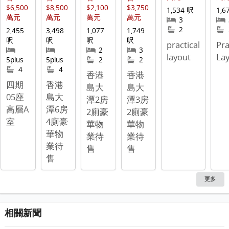
$6,500
$8,500
$2,100
$3,750
1,534 呎
1,6
萬元
萬元
萬元
萬元
3
2
2,455
3,498
1,077
1,749
呎
呎
呎
呎
practical
Pra
2
3
layout
La
5plus
5plus
2
2
4
4
香港
香港
四期
香港
島大
島大
05座
島大
潭2房
潭3房
高層A
潭6房
2廁豪
2廁豪
室
4廁豪
華物
華物
華物
業待
業待
業待
售
售
售
更多
相關新聞