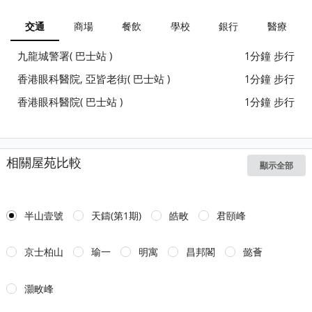
交通
商場
餐飲
學校
銀行
醫療
九龍城警署( 巴士站 )
1分鐘 步行
香港眼科醫院, 亞皆老街( 巴士站 )
1分鐘 步行
香港眼科醫院( 巴士站 )
1分鐘 步行
相關屋苑比較
顯示全部
半山壹號
天鑄(第1期)
皓畋
君頤峰
京士柏山
瑜一
明寓
昌邦閣
懿薈
灝畋峰