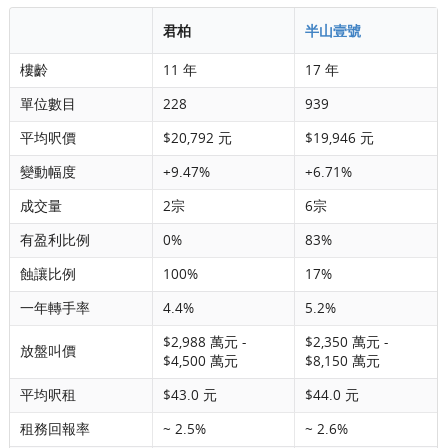
君柏
半山壹號
樓齡
11 年
17 年
單位數目
228
939
平均呎價
$20,792 元
$19,946 元
變動幅度
+9.47%
+6.71%
成交量
2宗
6宗
有盈利比例
0%
83%
蝕讓比例
100%
17%
一年轉手率
4.4%
5.2%
$2,988 萬元 -
$2,350 萬元 -
放盤叫價
$4,500 萬元
$8,150 萬元
平均呎租
$43.0 元
$44.0 元
租務回報率
~ 2.5%
~ 2.6%