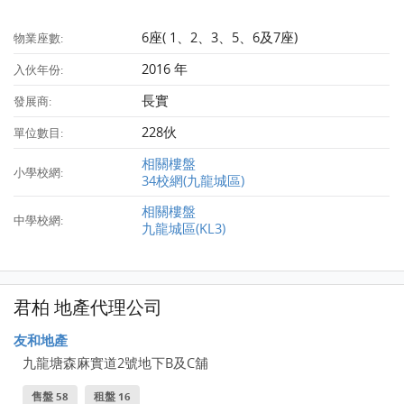
6座( 1、2、3、5、6及7座)
物業座數:
2016 年
入伙年份:
長實
發展商:
228伙
單位數目:
相關樓盤
小學校網:
34校網(九龍城區)
相關樓盤
中學校網:
九龍城區(KL3)
君柏 地產代理公司
友和地產
九龍塘森麻實道2號地下B及C舖
售盤 58
租盤 16