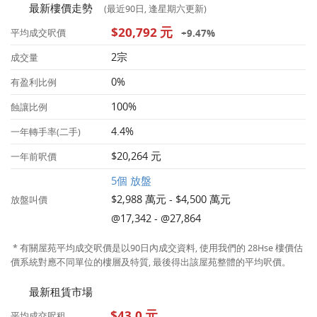
最新樓價走勢
(最近90日, 逢星期六更新)
$20,792 元
+9.47%
平均成交呎價
2宗
成交量
0%
有盈利比例
100%
蝕讓比例
4.4%
一年轉手率(二手)
$20,264 元
一年前呎價
5個 放盤
$2,988 萬元 - $4,500 萬元
放盤叫價
@17,342 - @27,864
* 有關屋苑平均成交呎價是以90日內成交資料, 使用我們的 28Hse 樓價估
價系統對應不同單位的樓層及特質, 最後得出該屋苑整體的平均呎價。
最新租賃市場
$43.0 元
平均成交呎租