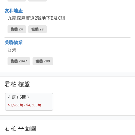
友和地產
九龍森麻實道2號地下B及C舖
售盤 24
租盤 28
美聯物業
香港
售盤 2947
租盤 789
君柏 樓盤
4 房 ( 5間 )
$2,988萬 - $4,500萬
君柏 平面圖