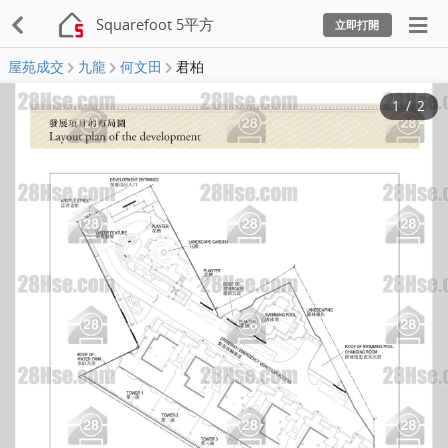
Squarefoot 5平方
立即打開
屋苑成交
九龍
何文田
君柏
1
/
2