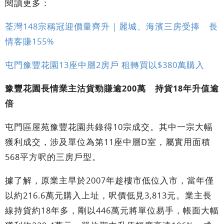
閱讀更多：
荃灣148宗稱冠迎價量齊升｜麗城、海濱三房受捧 長
情客賺155%
屯門豫豐花園13座中層2房戶 租轉買以$380萬購入
豫豐花園長情業主沽貨勁賺逾200萬 持貨18年升值逾
倍
屯門區屋苑豫豐花園共錄得10宗成交。其中一宗大幅
獲利成交，涉及單位為第11座中層D室，屬實用面積
568平方呎的三房戶型。
據了解，原業主早於2007年趁樓市低位入市，當年僅
以約216.6萬元購入上址，呎價低見3,813元。業主長
線持貨約18年多，剛以446萬元將單位易手，帳面大幅