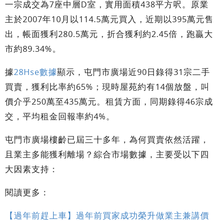
一宗成交為7座中層D室，實用面積438平方呎。原業
主於2007年10月以114.5萬元買入，近期以395萬元售
出，帳面獲利280.5萬元，折合獲利約2.45倍，跑贏大
市約89.34%。
據
28Hse數據
顯示，屯門市廣場近90日錄得31宗二手
買賣，獲利比率約65%；現時屋苑約有14個放盤，叫
價介乎250萬至435萬元。租賃方面，同期錄得46宗成
交，平均租金回報率約4%。
屯門市廣場樓齡已屆三十多年，為何買賣依然活躍，
且業主多能獲利離場？綜合市場數據，主要受以下四
大因素支持：
閱讀更多：
【過年前趕上車】過年前買家成功榮升做業主兼講價