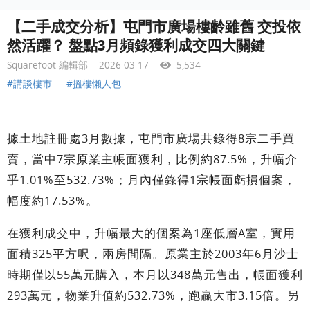
【二手成交分析】屯門市廣場樓齡雖舊 交投依
然活躍？ 盤點3月頻錄獲利成交四大關鍵
Squarefoot 編輯部
2026-03-17
5,534
#講談樓市
#搵樓懶人包
據土地註冊處3月數據，屯門市廣場共錄得8宗二手買
賣，當中7宗原業主帳面獲利，比例約87.5%，升幅介
乎1.01%至532.73%；月內僅錄得1宗帳面虧損個案，
幅度約17.53%。
在獲利成交中，升幅最大的個案為1座低層A室，實用
面積325平方呎，兩房間隔。原業主於2003年6月沙士
時期僅以55萬元購入，本月以348萬元售出，帳面獲利
293萬元，物業升值約532.73%，跑贏大市3.15倍。另