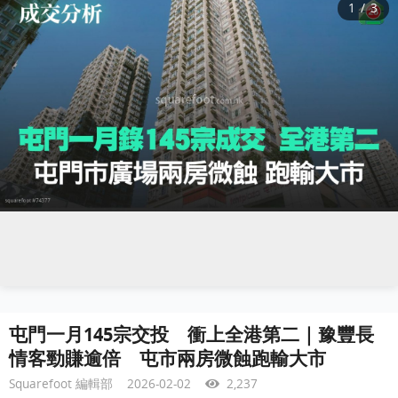
1
/
3
屯門一月145宗交投 衝上全港第二｜豫豐長
情客勁賺逾倍 屯市兩房微蝕跑輸大市
Squarefoot 編輯部
2026-02-02
2,237