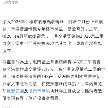
#講談樓市
踏入2026年，樓市氣氛顯著轉旺。隨著二月份正式展
開，市場普遍憧憬今年樓市將呈「價量齊升」之勢。
據28Hse最新數據顯示，一月全港暫錄約2,023宗二手
成交，當中屯門區交投表現尤其突出，成為市場焦點
所在。
截至目前為止，屯門區上月累積錄得145宗二手買賣，
佔全港整體成交量達7.17%。為全港交易量第二高的地
區，僅次於荃灣區的148宗，反映區內剛性需求殷切，
買家入市意欲高漲。在交投暢旺的氣氛下，區內屋苑
如
豫豐花園
及
屯門市廣場
均錄得注目成交，惟兩者造
價表現各異，值得投資者留意。