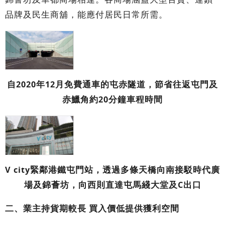
品牌及民生商舖，能應付居民日常所需。
自2020年12月免費通車的屯赤隧道，節省往返屯門及
赤鱲角約20分鐘車程時間
V city緊鄰港鐵屯門站，透過多條天橋向南接駁時代廣
場及錦薈坊，向西則直達屯馬綫大堂及C出口
二、業主持貨期較長 買入價低提供獲利空間