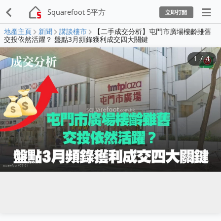
Squarefoot 5平方
立即打開
地產主頁
新聞
講談樓市
【二手成交分析】屯門市廣場樓齡雖舊
交投依然活躍？ 盤點3月頻錄獲利成交四大關鍵
1
/
4