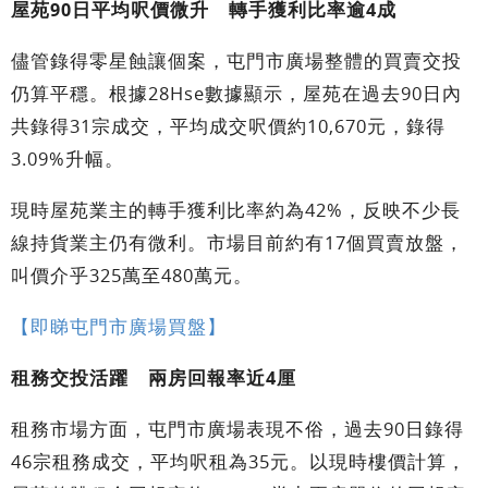
屋苑90日平均呎價微升 轉手獲利比率逾4成
儘管錄得零星蝕讓個案，屯門市廣場整體的買賣交投
仍算平穩。根據28Hse數據顯示，屋苑在過去90日內
共錄得31宗成交，平均成交呎價約10,670元，錄得
3.09%升幅。
現時屋苑業主的轉手獲利比率約為42%，反映不少長
線持貨業主仍有微利。市場目前約有17個買賣放盤，
叫價介乎325萬至480萬元。
【即睇屯門市廣場買盤】
租務交投活躍 兩房回報率近4厘
租務市場方面，屯門市廣場表現不俗，過去90日錄得
46宗租務成交，平均呎租為35元。以現時樓價計算，