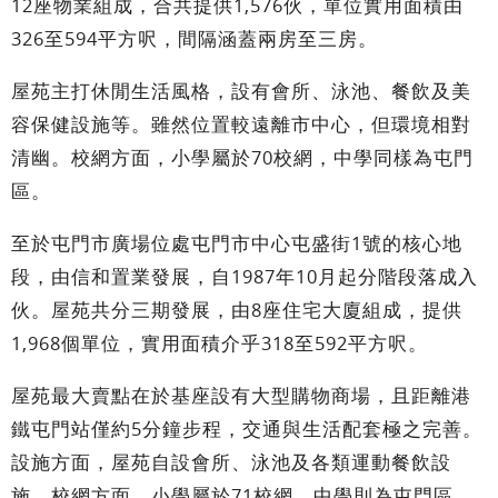
12座物業組成，合共提供1,576伙，單位實用面積由
326至594平方呎，間隔涵蓋兩房至三房。
屋苑主打休閒生活風格，設有會所、泳池、餐飲及美
容保健設施等。雖然位置較遠離市中心，但環境相對
清幽。校網方面，小學屬於70校網，中學同樣為屯門
區。
至於屯門市廣場位處屯門市中心屯盛街1號的核心地
段，由信和置業發展，自1987年10月起分階段落成入
伙。屋苑共分三期發展，由8座住宅大廈組成，提供
1,968個單位，實用面積介乎318至592平方呎。
屋苑最大賣點在於基座設有大型購物商場，且距離港
鐵屯門站僅約5分鐘步程，交通與生活配套極之完善。
設施方面，屋苑自設會所、泳池及各類運動餐飲設
施。校網方面，小學屬於71校網，中學則為屯門區。