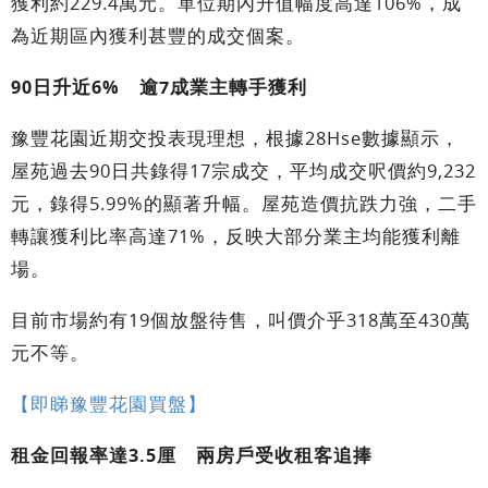
獲利約229.4萬元。單位期內升值幅度高達106%，成
為近期區內獲利甚豐的成交個案。
90日升近6% 逾7成業主轉手獲利
豫豐花園近期交投表現理想，根據28Hse數據顯示，
屋苑過去90日共錄得17宗成交，平均成交呎價約9,232
元，錄得5.99%的顯著升幅。屋苑造價抗跌力強，二手
轉讓獲利比率高達71%，反映大部分業主均能獲利離
場。
目前市場約有19個放盤待售，叫價介乎318萬至430萬
元不等。
【即睇豫豐花園買盤】
租金回報率達3.5厘 兩房戶受收租客追捧