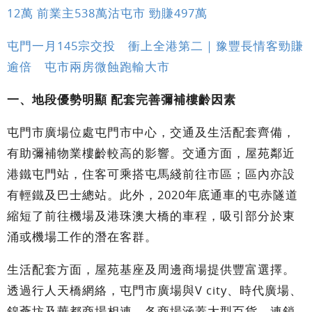
12萬 前業主538萬沽屯市 勁賺497萬
屯門一月145宗交投 衝上全港第二｜豫豐長情客勁賺
逾倍 屯市兩房微蝕跑輸大市
一、地段優勢明顯 配套完善彌補樓齡因素
屯門市廣場位處屯門市中心，交通及生活配套齊備，
有助彌補物業樓齡較高的影響。交通方面，屋苑鄰近
港鐵屯門站，住客可乘搭屯馬綫前往市區；區內亦設
有輕鐵及巴士總站。此外，2020年底通車的屯赤隧道
縮短了前往機場及港珠澳大橋的車程，吸引部分於東
涌或機場工作的潛在客群。
生活配套方面，屋苑基座及周邊商場提供豐富選擇。
透過行人天橋網絡，屯門市廣場與V city、時代廣場、
錦薈坊及華都商場相連。各商場涵蓋大型百貨、連鎖