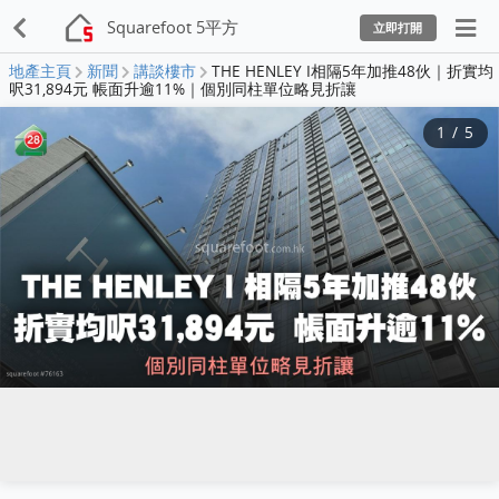
Squarefoot 5平方
立即打開
地產主頁
新聞
講談樓市
THE HENLEY I相隔5年加推48伙｜折實均
呎31,894元 帳面升逾11%｜個別同柱單位略見折讓
1
/
5