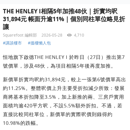
THE HENLEY I相隔5年加推48伙｜折實均呎
31,894元 帳面升逾11%｜個別同柱單位略見折
讓
Squarefoot 編輯部
2026-05-28
4,710
#講談樓市
#搵樓懶人包
恒地旗下啟德THE HENLEY I 於昨日（27日）推出第7
號價單，涉及48伙，為項目相隔5年後再度加推。
新價單折實均呎約31,894元，較上一張第6號價單高出
約11.25%。整體呎價上升主要受折扣減少所致：發展
商將基本折扣降至3.5%，加上新推的兩、三房戶實用
面積均逾420平方呎，不設5.5%額外折扣。不過，若
直接比較同柱單位，新價單的實際呎價則錄得約
10.98%的跌幅。