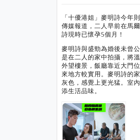
「十優港姐」麥明詩今年
傳媒報道，二人早前在馬
詩現時已懷孕5個月！
麥明詩與盛勁為婚後未曾
是在二人的家中拍攝，將溫
外望樓景，飯廳靠近大門
來地方較實用。麥明詩的
灰色，感覺上更光猛。室
添生活品味。