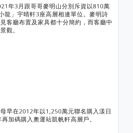
21年3月跟哥哥麥明山分別斥資以810萬
四小龍」宇晴軒3座高層相連單位。麥明詩
可見客廳布置及家具都十分簡約，而客廳中
揚景觀。
早在2012年以1,250萬元聯名購入漾日
7年再加碼購入奧運站凱帆軒高層戶。