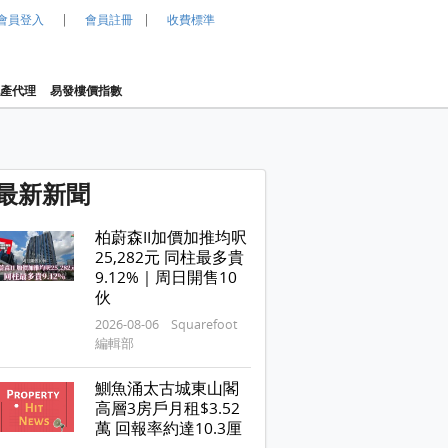
|
|
會員登入
會員註冊
收費標準
產代理
易發樓價指數
最新新聞
柏蔚森II加價加推均呎
25,282元 同柱最多貴
9.12%｜周日開售10
伙
2026-08-06 Squarefoot
編輯部
鰂魚涌太古城東山閣
高層3房戶月租$3.52
萬 回報率約達10.3厘