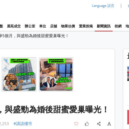
|
Language 語言
盤
屋苑成交
辦公室
車位
店舖
物業估價
置業按揭
新聞資訊
校網
地
孕5個月，與盛勁為婚後甜蜜愛巢曝光！
1 / 4
，與盛勁為婚後甜蜜愛巢曝光！
2,253
#講談樓市