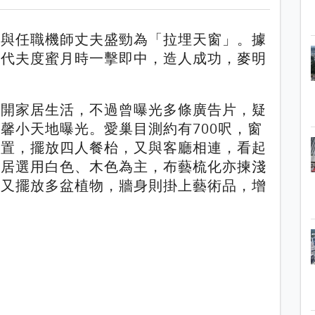
則與任職機師丈夫盛勁為「拉埋天窗」。據
爾代夫度蜜月時一擊即中，造人成功，麥明
公開家居生活，不過曾曝光多條廣告片，疑
馨小天地曝光。愛巢目測約有700呎，窗
位置，擺放四人餐枱，又與客廳相連，看起
家居選用白色、木色為主，布藝梳化亦揀淺
內又擺放多盆植物，牆身則掛上藝術品，增