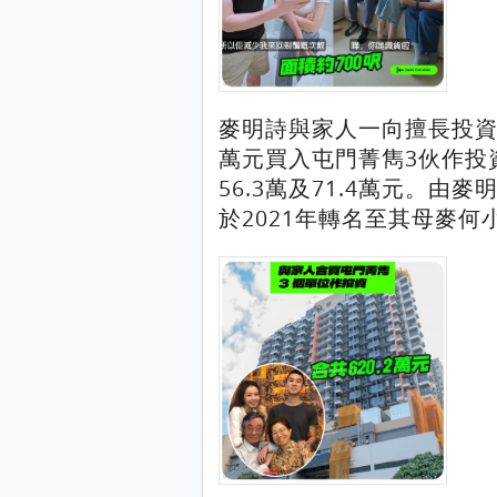
麥明詩與家人一向擅長投資物
萬元買入屯門菁雋3伙作投
56.3萬及71.4萬元。由
於2021年轉名至其母麥