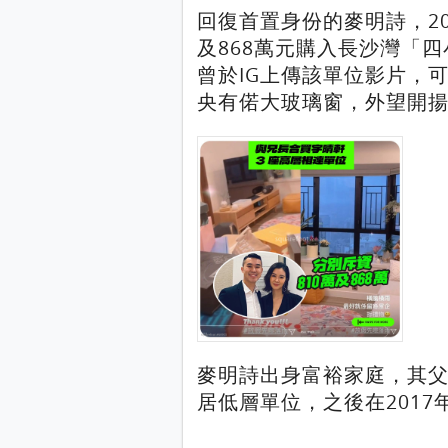
回復首置身份的麥明詩，20
及868萬元購入長沙灣「
曾於IG上傳該單位影片，
央有偌大玻璃窗，外望開
麥明詩出身富裕家庭，其父母
居低層單位，之後在201