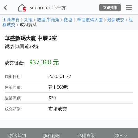
Squarefoot 5平方
立即打開
工商專頁
九龍
觀塘,牛頭角
觀塘
華盛數碼大廈
最新成交
租
務成交
成租資料
華盛數碼大廈 中層 3室
觀塘 鴻圖道33號
$37,360 元
成交租金:
2026-01-27
成租日期:
建1,868呎
建築面積:
$20
建築呎價:
市場成交
成交類別:
聯絡我們
服務條款
私隱政策
28Hse