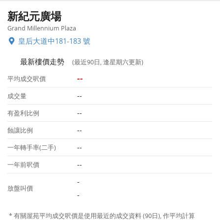
新紀元廣場
Grand Millennium Plaza
皇后大道中181-183 號
最新樓價走勢
(最近90日, 逢星期六更新)
--
平均成交呎價
--
成交量
--
有盈利比例
--
蝕讓比例
--
一年轉手率(二手)
--
一年前呎價
-
放盤叫價
-
* 有關屋苑平均成交呎價是使用最近的成交資料 (90日), 作平均計算