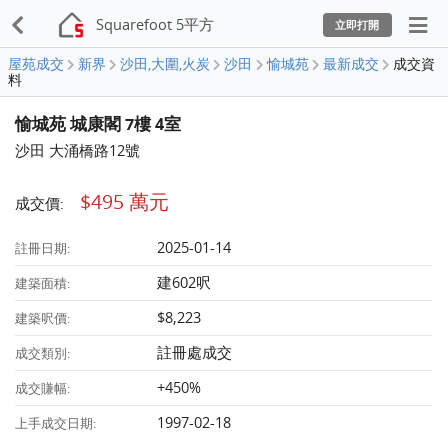
Squarefoot 5平方
立即打開
屋苑成交
新界
沙田,大圍,火炭
沙田
愉城苑
最新成交
成交資
料
愉城苑 城康閣 7樓 4室
沙田 大涌橋路12號
$495 萬元
成交價:
2025-01-14
註冊日期:
建602呎
建築面積:
$8,223
建築呎價:
註冊處成交
成交類別:
+450%
成交賺幅:
1997-02-18
上手成交日期: