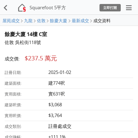
Squarefoot 5平方
立即打開
屋苑成交
九龍
佐敦
餘慶大廈
最新成交
成交資料
餘慶大廈 14樓 C室
佐敦 吳松街118號
$237.5 萬元
成交價:
2025-01-02
註冊日期:
建774呎
建築面積:
實631呎
實用面積:
$3,068
建築呎價:
$3,764
實用呎價:
註冊處成交
成交類別:
+111.1%
成交賺幅: