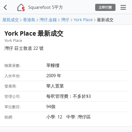
Squarefoot 5平方
立即打開
屋苑成交
香港島
灣仔,金鐘
灣仔
York Place
最新成交
York Place 最新成交
York Place
灣仔 莊士敦道 22 號
單幢樓
物業座數:
2009 年
入伙年份:
華人置業
發展商:
每呎管理費：不多於$3
管理公司:
94個
單位數目:
小學: 12 中學: 灣仔區
校網: