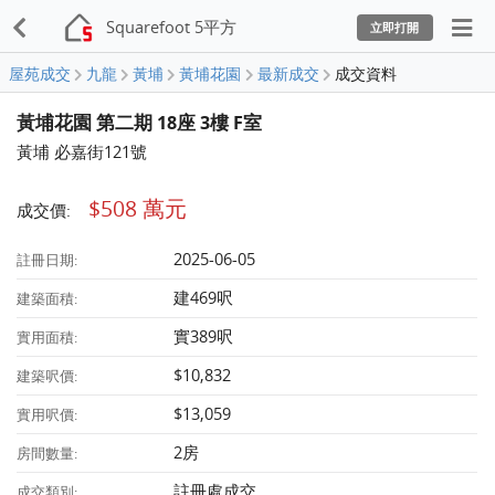
Squarefoot 5平方
立即打開
屋苑成交
九龍
黃埔
黃埔花園
最新成交
成交資料
黃埔花園 第二期 18座 3樓 F室
黃埔 必嘉街121號
$508 萬元
成交價:
2025-06-05
註冊日期:
建469呎
建築面積:
實389呎
實用面積:
$10,832
建築呎價:
$13,059
實用呎價:
2房
房間數量:
註冊處成交
成交類別: