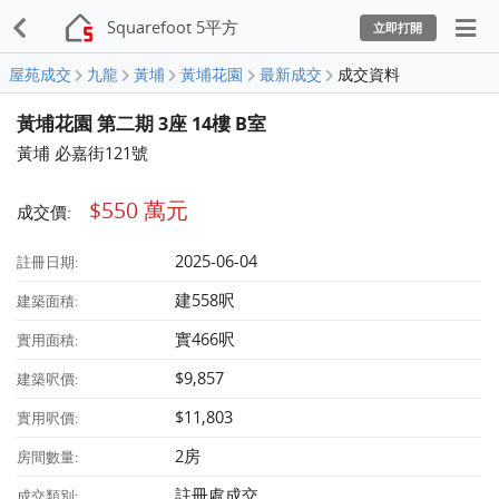
Squarefoot 5平方
立即打開
屋苑成交
九龍
黃埔
黃埔花園
最新成交
成交資料
黃埔花園 第二期 3座 14樓 B室
黃埔 必嘉街121號
$550 萬元
成交價:
2025-06-04
註冊日期:
建558呎
建築面積:
實466呎
實用面積:
$9,857
建築呎價:
$11,803
實用呎價:
2房
房間數量:
註冊處成交
成交類別: