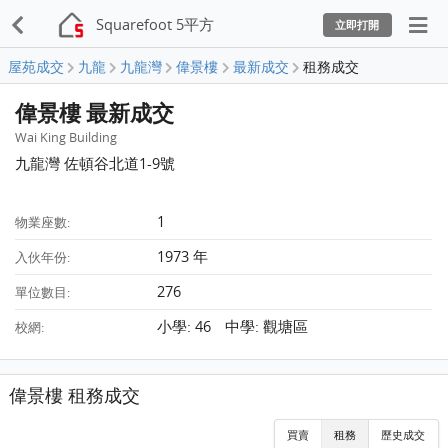
Squarefoot 5平方
立即打開
屋苑成交
九龍
九龍灣
偉景樓
最新成交
租務成交
偉景樓 最新成交
Wai King Building
九龍灣 佐頓谷北道1-9號
1
物業座數:
1973 年
入伙年份:
276
單位數目:
小學: 46 中學: 觀塘區
校網:
偉景樓 租務成交
買賣
租務
歷史成交