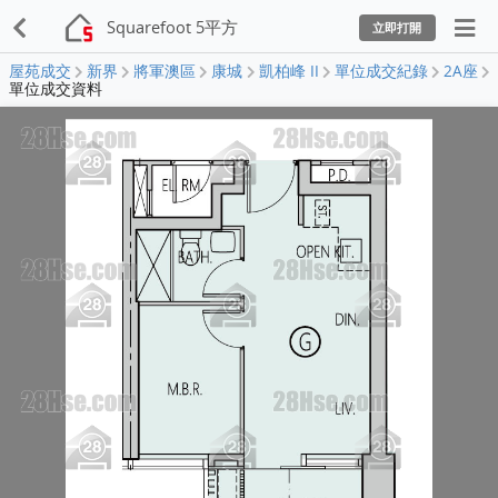
Squarefoot 5平方
立即打開
屋苑成交
新界
將軍澳區
康城
凱柏峰 II
單位成交紀錄
2A座
單位成交資料