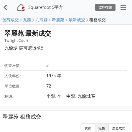
Squarefoot 5平方
立即打開
屋苑成交
九龍
九龍塘
翠麗苑
最新成交
租務成交
翠麗苑 最新成交
Twilight Court
九龍塘 馬可尼道4號
3
物業座數:
1975 年
入伙年份:
72
單位數目:
小學: 41 中學: 九龍城區
校網:
翠麗苑 租務成交
買賣
租務
歷史成交