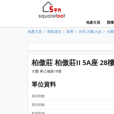
地產主頁
買樓
地產主頁
屋苑成交
新界
沙田,大圍,火炭
大圍
柏傲莊 柏傲莊II 5A座 28樓
大圍 車公廟路18號
單位資料
屋苑期數:
屋苑座數:
實用面積: