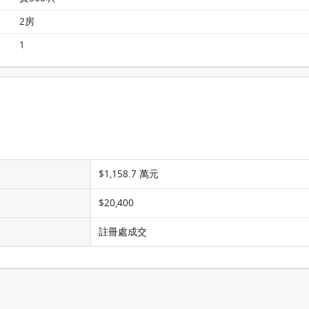
柏傲莊 柏傲莊II 5A座 28樓 D室 平面圖
2房
1
$1,158.7 萬元
$20,400
註冊處成交