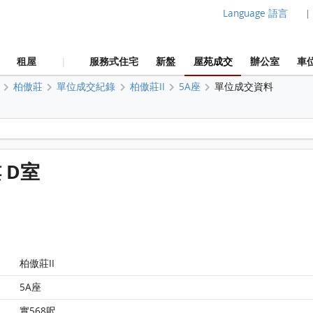
Language 語言
|
租屋
服務式住宅
新盤
屋苑成交
辦公室
車
|
柏傲莊
單位成交紀錄
柏傲莊II
5A座
單位成交資料
柏傲莊 柏傲莊II 5A座 28樓 D室 平面圖
 D室
柏傲莊II
5A座
實568呎