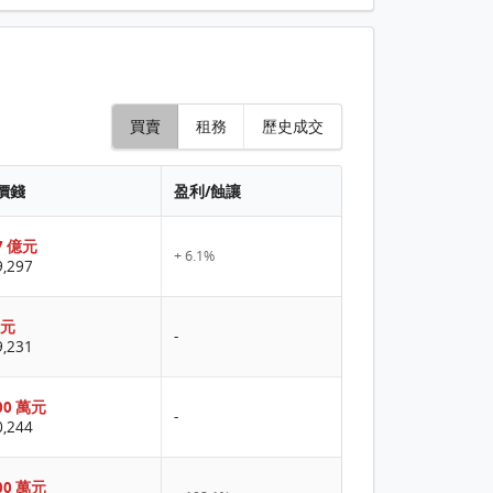
買賣
租務
歷史成交
價錢
盈利/蝕讓
7 億元
+ 6.1%
,297
億元
-
,231
00 萬元
-
,244
00 萬元