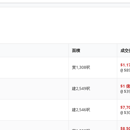
面積
成交
$1.1
實1,308呎
$89
@
$1 
建2,549呎
$39
@
$7,7
建2,546呎
$30
@
$8,5