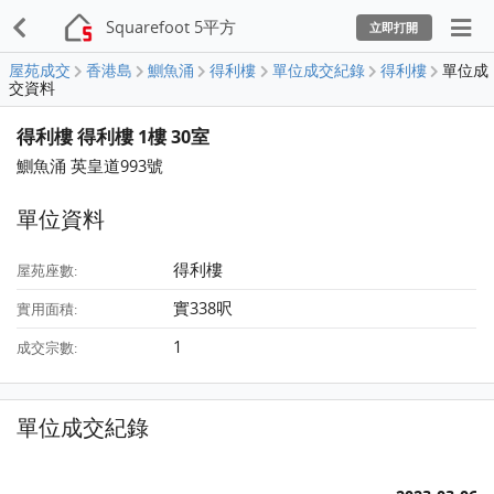
Squarefoot 5平方
立即打開
屋苑成交
香港島
鰂魚涌
得利樓
單位成交紀錄
得利樓
單位成
交資料
得利樓 得利樓 1樓 30室
鰂魚涌 英皇道993號
單位資料
得利樓
屋苑座數:
實338呎
實用面積:
1
成交宗數:
單位成交紀錄