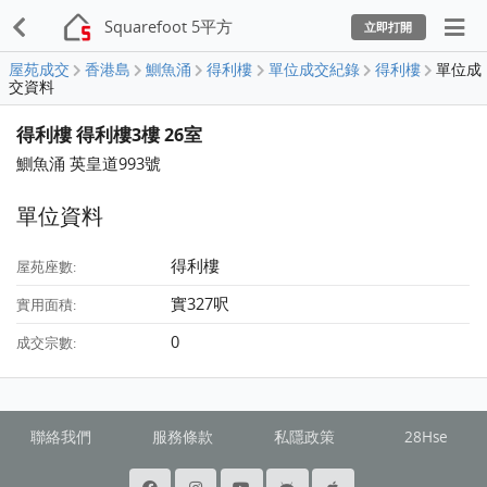
Squarefoot 5平方
立即打開
屋苑成交
香港島
鰂魚涌
得利樓
單位成交紀錄
得利樓
單位成
交資料
得利樓 得利樓3樓 26室
鰂魚涌 英皇道993號
單位資料
得利樓
屋苑座數:
實327呎
實用面積:
0
成交宗數:
聯絡我們
服務條款
私隱政策
28Hse