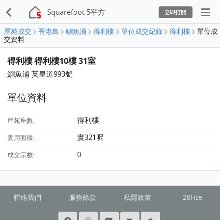
Squarefoot 5平方
立即打開
屋苑成交
香港島
鰂魚涌
得利樓
單位成交紀錄
得利樓
單位成
交資料
得利樓 得利樓10樓 31室
鰂魚涌 英皇道993號
單位資料
得利樓
屋苑座數:
實321呎
實用面積:
0
成交宗數:
聯絡我們
服務條款
私隱政策
28Hse