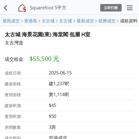
Squarefoot 5平方
立即打開
屋苑成交
香港島
太古城
太古城
最新成交
租務成交
成租資料
太古城 海景花園(東) 海棠閣 低層 H室
太古灣道
$55,500 元
成交租金:
2025-06-15
成租日期:
建1,237呎
建築面積:
實1,114呎
實用面積:
$45
建築呎價:
$50
實用呎價:
3房
房間數量:
市場成交
成交類別: