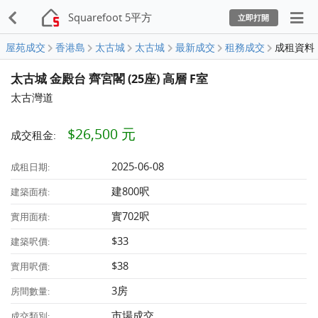
Squarefoot 5平方
立即打開
屋苑成交
香港島
太古城
太古城
最新成交
租務成交
成租資料
太古城 金殿台 齊宮閣 (25座) 高層 F室
太古灣道
$26,500 元
成交租金:
2025-06-08
成租日期:
建800呎
建築面積:
實702呎
實用面積:
$33
建築呎價:
$38
實用呎價:
3房
房間數量:
市場成交
成交類別: