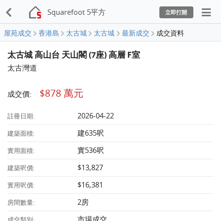
Squarefoot 5平方
立即打開
屋苑成交
香港島
太古城
太古城
最新成交
成交資料
太古城 高山台 天山閣 (7座) 高層 F室
太古灣道
$878 萬元
成交價:
2026-04-22
註冊日期:
建635呎
建築面積:
實536呎
實用面積:
$13,827
建築呎價:
$16,381
實用呎價:
2房
房間數量:
市場成交
成交類別: