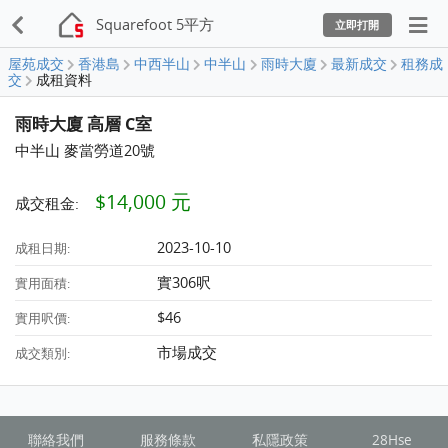
Squarefoot 5平方
立即打開
屋苑成交
香港島
中西半山
中半山
雨時大廈
最新成交
租務成
交
成租資料
雨時大廈 高層 C室
中半山 麥當勞道20號
$14,000 元
成交租金:
2023-10-10
成租日期:
實306呎
實用面積:
$46
實用呎價:
市場成交
成交類別:
聯絡我們
服務條款
私隱政策
28Hse