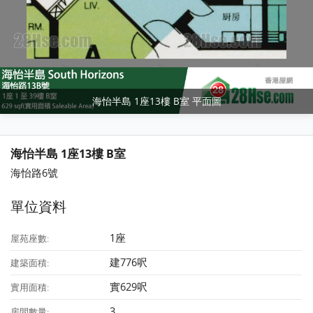
海怡半島 1座13樓 B室 平面圖
海怡半島 1座13樓 B室
海怡路6號
單位資料
1座
屋苑座數:
建776呎
建築面積:
實629呎
實用面積:
3
房間數量: