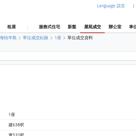
Language 語言
|
租屋
服務式住宅
新盤
屋苑成交
辦公室
車
|
海怡半島
單位成交紀錄
1座
單位成交資料
海怡半島 1座21樓 G室 平面圖
1座
建638呎
實532呎