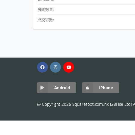
房間數量:
成交宗數:
Android
iPhone
@ Copyright 2026 Squarefoot.com.hk [28Hse Ltd] Al