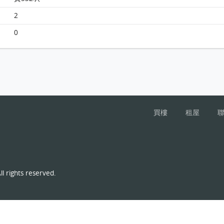
海怡半島 1座21樓 G室 平面圖
2
0
買樓
租屋
l rights reserved.