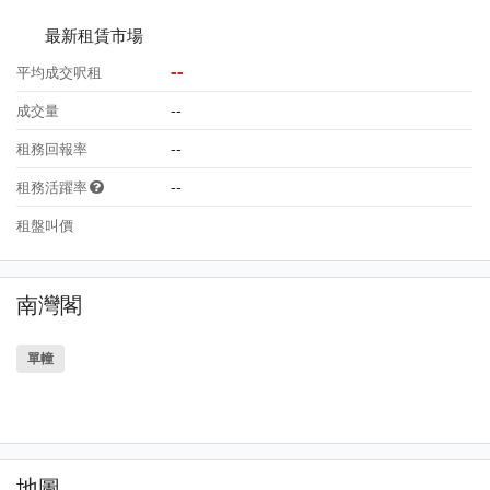
最新租賃市場
--
平均成交呎租
--
成交量
--
租務回報率
--
租務活躍率
租盤叫價
南灣閣
單幢
地圖