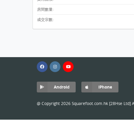
房間數量:
成交宗數:
Android
iPhone
@ Copyright 2026 Squarefoot.com.hk [28Hse Ltd] Al