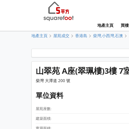
地產主頁
買樓
地產主頁
屋苑成交
香港島
柴灣,小西灣,石澳
山翠苑 A座(翠珮樓)3樓 7
柴灣 大潭道 200 號
單位資料
屋苑座數:
建築面積:
實用面積: