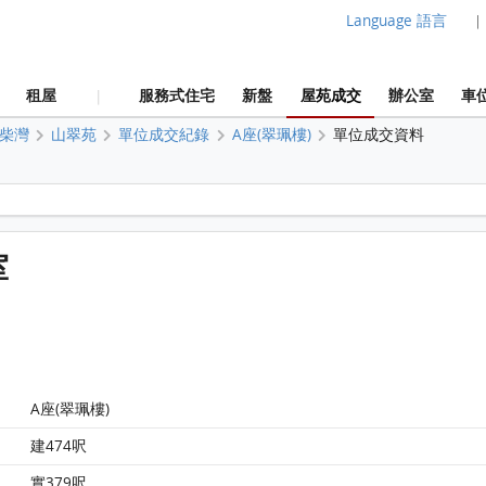
Language 語言
|
租屋
服務式住宅
新盤
屋苑成交
辦公室
車
|
柴灣
山翠苑
單位成交紀錄
A座(翠珮樓)
單位成交資料
山翠苑 A座(翠珮樓)3樓 7室 平面圖
室
A座(翠珮樓)
建474呎
實379呎