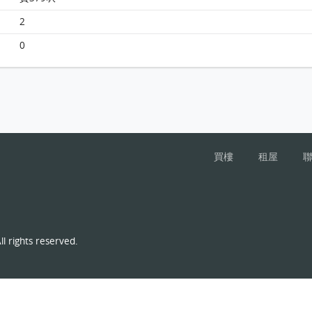
2
0
山翠苑 A座(翠珮樓)3樓 7室 平面圖
買樓
租屋
l rights reserved.