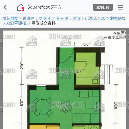
Squarefoot 5平方
立即打開
屋苑成交
香港島
柴灣,小西灣,石澳
柴灣
山翠苑
單位成交紀錄
A座(翠珮樓)
單位成交資料