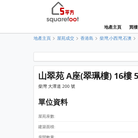
地產主頁
買樓
地產主頁
屋苑成交
香港島
柴灣,小西灣,石澳
山翠苑 A座(翠珮樓) 16樓 
柴灣 大潭道 200 號
單位資料
屋苑座數:
建築面積:
房間數量: