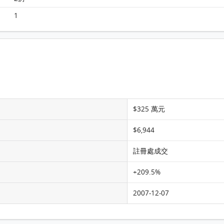
1
山翠苑 A座(翠珮樓) 16樓 5室 平面圖
$325 萬元
$6,944
註冊處成交
+209.5%
2007-12-07