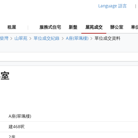
Language 語言
|
租屋
服務式住宅
新盤
屋苑成交
辦公室
車
|
柴灣
山翠苑
單位成交紀錄
A座(翠珮樓)
單位成交資料
山翠苑 A座(翠珮樓) 16樓 5室 平面圖
5室
A座(翠珮樓)
建468呎
2房