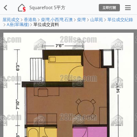
Squarefoot 5平方
立即打開
屋苑成交
香港島
柴灣,小西灣,石澳
柴灣
山翠苑
單位成交紀錄
A座(翠珮樓)
單位成交資料