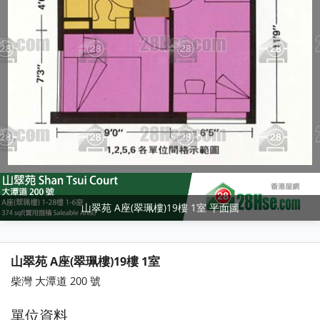
山翠苑 A座(翠珮樓)19樓 1室 平面圖
山翠苑 A座(翠珮樓)19樓 1室
柴灣 大潭道 200 號
單位資料