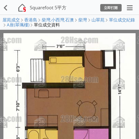
Squarefoot 5平方
立即打開
屋苑成交
香港島
柴灣,小西灣,石澳
柴灣
山翠苑
單位成交紀錄
A座(翠珮樓)
單位成交資料