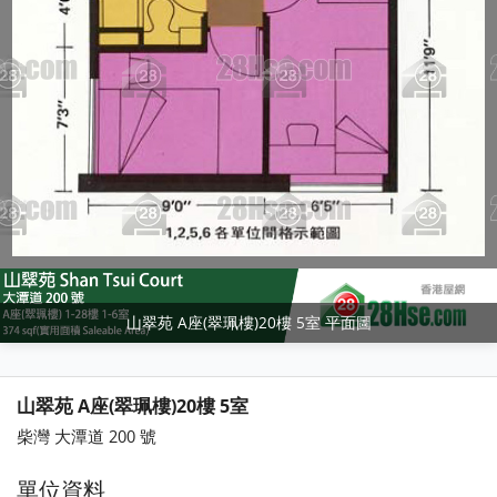
山翠苑 A座(翠珮樓)20樓 5室 平面圖
山翠苑 A座(翠珮樓)20樓 5室
柴灣 大潭道 200 號
單位資料