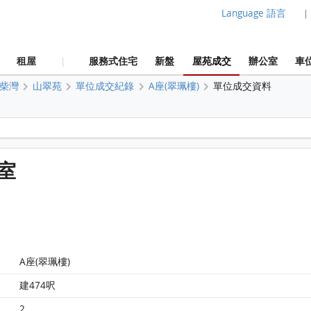
Language 語言
|
租屋
服務式住宅
新盤
屋苑成交
辦公室
車
|
柴灣
山翠苑
單位成交紀錄
A座(翠珮樓)
單位成交資料
山翠苑 A座(翠珮樓)26樓 7室 平面圖
7室
A座(翠珮樓)
建474呎
2