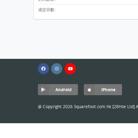
成交宗數:
Android
iPhone
@ Copyright 2026 Squarefoot.com.hk [28Hse Ltd] Al