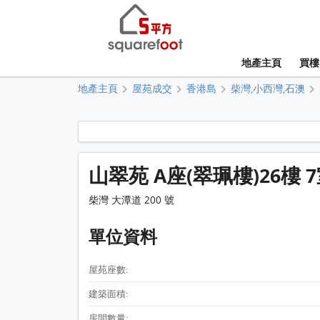
地產主頁
買樓
地產主頁
屋苑成交
香港島
柴灣,小西灣,石澳
山翠苑 A座(翠珮樓)26樓 
柴灣 大潭道 200 號
單位資料
屋苑座數:
建築面積:
房間數量: