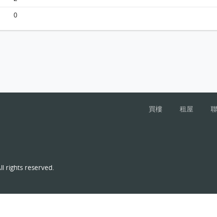
0
山翠苑 A座(翠珮樓)26樓 7室 平面圖
買樓
租屋
l rights reserved.