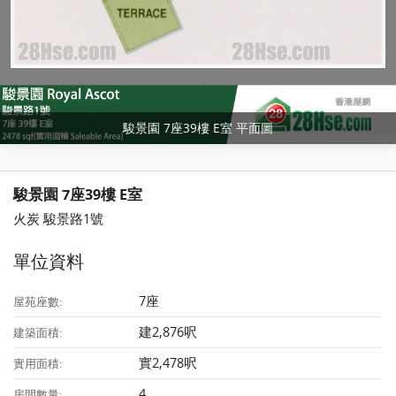
駿景園 7座39樓 E室 平面圖
駿景園 7座39樓 E室
火炭 駿景路1號
單位資料
7座
屋苑座數:
建2,876呎
建築面積:
實2,478呎
實用面積:
4
房間數量: