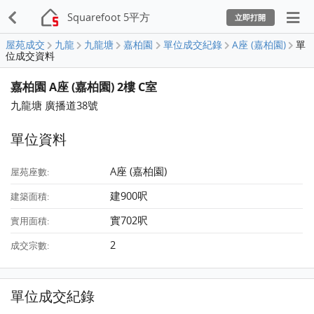
Squarefoot 5平方
立即打開
屋苑成交
九龍
九龍塘
嘉柏園
單位成交紀錄
A座 (嘉柏園)
單
位成交資料
嘉柏園 A座 (嘉柏園) 2樓 C室
九龍塘 廣播道38號
單位資料
A座 (嘉柏園)
屋苑座數:
建900呎
建築面積:
實702呎
實用面積:
2
成交宗數:
單位成交紀錄