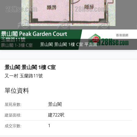
景山閣 景山閣 1樓 C室 平面圖
景山閣 景山閣 1樓 C室
又一村 玉蘭路11號
單位資料
景山閣
屋苑座數:
建722呎
建築面積:
1
成交宗數: