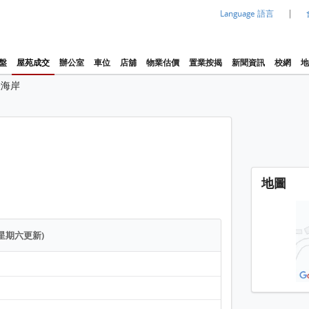
|
Language 語言
盤
屋苑成交
辦公室
車位
店舖
物業估價
置業按揭
新聞資訊
校網
地
澄海岸
地圖
逢星期六更新)