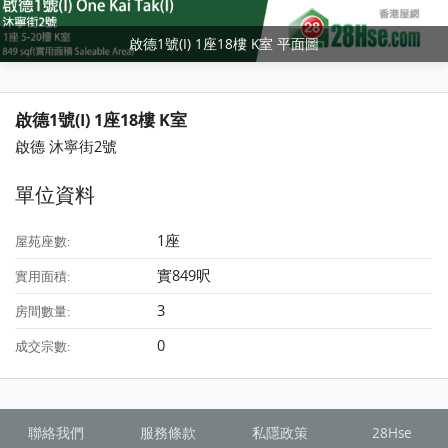
啟德1號(I) 1座18樓 K室 平面圖
啟德1號(I) 1座18樓 K室
啟德 沐寧街2號
單位資料
1座
屋苑座數:
實849呎
實用面積:
3
房間數量:
0
成交宗數:
聯絡我們
服務條款
私隱政策
28Hse