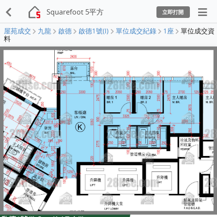
Squarefoot 5平方
立即打開
屋苑成交
九龍
啟德
啟德1號(I)
單位成交紀錄
1座
單位成交資
料