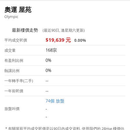
奧運 屋苑
Olympic
最新樓價走勢
(最近90日, 逢星期六更新)
$19,639 元
0.00%
平均成交呎價
168宗
成交量
0%
有盈利比例
0%
蝕讓比例
--
一年轉手率(二手)
--
一年前呎價
74個 放盤
-
放盤叫價
-
* 有關屋苑平均成交呎價是以90日內成交資料, 使用我們的 28Hse 樓價估