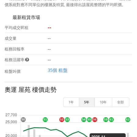
價系統對應不同單位的樓層及特質, 最後得出該屋苑整體的平均呎價。
最新租賃市場
--
平均成交呎租
--
成交量
--
租務回報率
--
租務活躍率
35個 租盤
租盤叫價
奧運 屋苑 樓價走勢
1年
5年
10年
全部