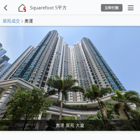
Squarefoot 5平方
立即打開
屋苑成交
奧運
奧運 屋苑 大廈