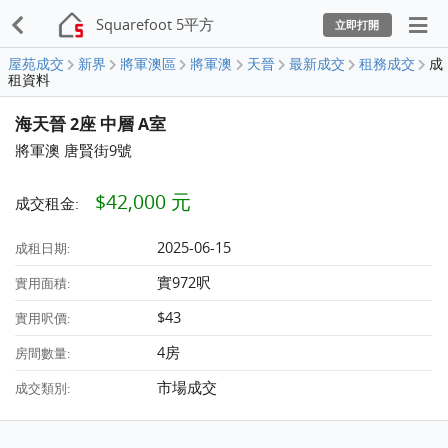
Squarefoot 5平方
立即打開
屋苑成交
新界
將軍澳區
將軍澳
天晉
最新成交
租務成交
成
租資料
海天晉 2座 中層 A室
將軍澳 唐賢街9號
$42,000 元
成交租金:
2025-06-15
成租日期:
實972呎
實用面積:
$43
實用呎價:
4房
房間數量:
市場成交
成交類別: