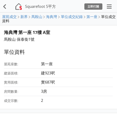
Squarefoot 5平方
立即打開
屋苑成交
新界
馬鞍山
海典灣
單位成交紀錄
第一座
單位成交
資料
海典灣 第一座 17樓 A室
馬鞍山 保泰銜1號
單位資料
第一座
屋苑座數:
建923呎
建築面積:
實687呎
實用面積:
3房
房間數量:
2
成交宗數: