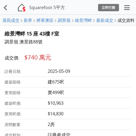
Squarefoot 5平方
立即打開
屋苑成交
新界
將軍澳區
調景嶺
維景灣畔
最新成交
成交資料
維景灣畔 15 座 43樓 F室
調景嶺 澳景路88號
$740 萬元
成交價:
2025-05-09
註冊日期:
建675呎
建築面積:
實499呎
實用面積:
$10,963
建築呎價:
$14,830
實用呎價:
2房
房間數量:
註冊處成交
成交類別: