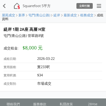
Squarefoot 5平方
立即打開
屋苑成交
新界
屯門(青山公路)
緹岸
最新成交
租務成交
成租
資料
緹岸 1期 2A座 高層 H室
屯門(青山公路) 管翠路8號
$8,000 元
成交租金:
2026-03-22
成租日期:
實233呎
實用面積:
$34
實用呎價:
市場成交
成交類別:
聯絡我們
服務條款
私隱政策
28Hse