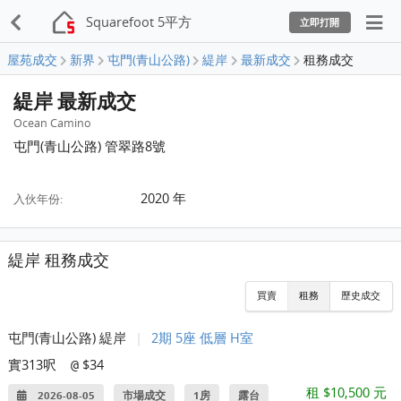
Squarefoot 5平方
立即打開
屋苑成交
新界
屯門(青山公路)
緹岸
最新成交
租務成交
緹岸 最新成交
Ocean Camino
屯門(青山公路) 管翠路8號
2020 年
入伙年份:
緹岸 租務成交
買賣
租務
歷史成交
屯門(青山公路) 緹岸
|
2期 5座 低層 H室
實313呎
$34
@
租 $10,500 元
2026-08-05
市場成交
1房
露台