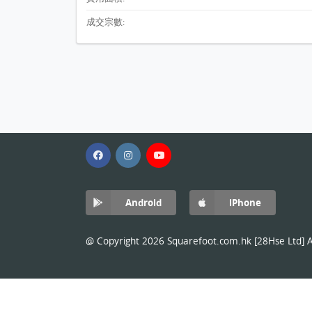
成交宗數:
Android
iPhone
@ Copyright 2026 Squarefoot.com.hk [28Hse Ltd] Al