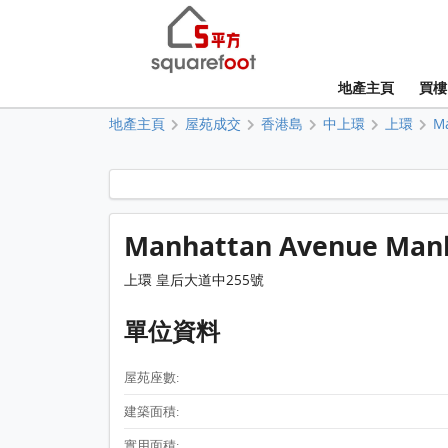
地產主頁
買樓
地產主頁
屋苑成交
香港島
中上環
上環
M
Manhattan Avenue Man
上環 皇后大道中255號
單位資料
屋苑座數:
建築面積:
實用面積: